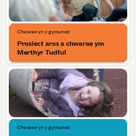
Chwarae yn y gymuned
Prosiect aros a chwarae ym
Merthyr Tudful
Chwarae yn y gymuned