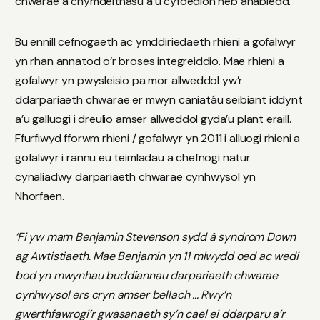
chwarae a chymdeithasu â’u cyfoedion heb anabledd.
Bu ennill cefnogaeth ac ymddiriedaeth rhieni a gofalwyr
yn rhan annatod o’r broses integreiddio. Mae rhieni a
gofalwyr yn pwysleisio pa mor allweddol yw’r
ddarpariaeth chwarae er mwyn caniatáu seibiant iddynt
a’u galluogi i dreulio amser allweddol gyda’u plant eraill.
Ffurfiwyd fforwm rhieni / gofalwyr yn 2011 i alluogi rhieni a
gofalwyr i rannu eu teimladau a chefnogi natur
cynaliadwy darpariaeth chwarae cynhwysol yn
Nhorfaen.
‘Fi yw mam Benjamin Stevenson sydd â syndrom Down
ag Awtistiaeth. Mae Benjamin yn 11 mlwydd oed ac wedi
bod yn mwynhau buddiannau darpariaeth chwarae
cynhwysol ers cryn amser bellach ... Rwy’n
gwerthfawrogi’r gwasanaeth sy’n cael ei ddarparu a’r