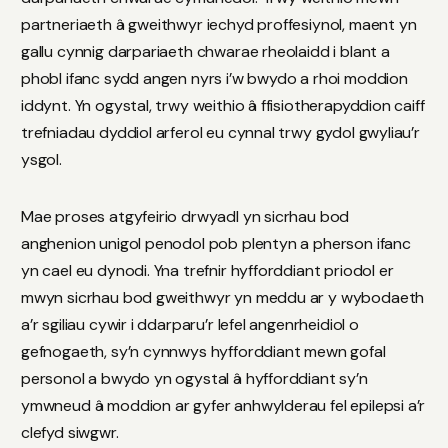
partneriaeth â gweithwyr iechyd proffesiynol, maent yn
gallu cynnig darpariaeth chwarae rheolaidd i blant a
phobl ifanc sydd angen nyrs i’w bwydo a rhoi moddion
iddynt. Yn ogystal, trwy weithio â ffisiotherapyddion caiff
trefniadau dyddiol arferol eu cynnal trwy gydol gwyliau’r
ysgol.
Mae proses atgyfeirio drwyadl yn sicrhau bod
anghenion unigol penodol pob plentyn a pherson ifanc
yn cael eu dynodi. Yna trefnir hyfforddiant priodol er
mwyn sicrhau bod gweithwyr yn meddu ar y wybodaeth
a’r sgiliau cywir i ddarparu’r lefel angenrheidiol o
gefnogaeth, sy’n cynnwys hyfforddiant mewn gofal
personol a bwydo yn ogystal â hyfforddiant sy’n
ymwneud â moddion ar gyfer anhwylderau fel epilepsi a’r
clefyd siwgwr.