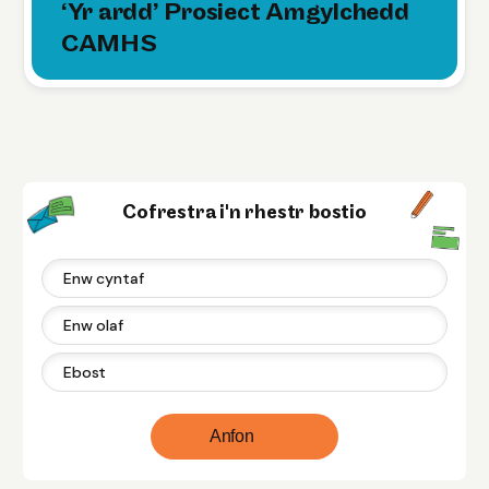
‘Yr ardd’ Prosiect Amgylchedd
CAMHS
Cofrestra i'n rhestr bostio
Anfon