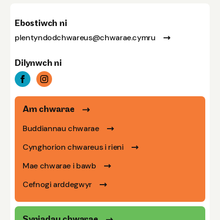
Ebostiwch ni
plentyndodchwareus@chwarae.cymru
Dilynwch ni
Am chwarae
Buddiannau chwarae
Cynghorion chwareus i rieni
Mae chwarae i bawb
Cefnogi arddegwyr
Syniadau chwarae