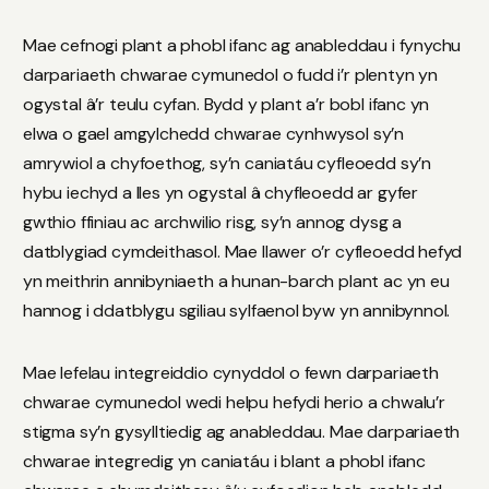
Mae cefnogi plant a phobl ifanc ag anableddau i fynychu
darpariaeth chwarae cymunedol o fudd i’r plentyn yn
ogystal â’r teulu cyfan. Bydd y plant a’r bobl ifanc yn
elwa o gael amgylchedd chwarae cynhwysol sy’n
amrywiol a chyfoethog, sy’n caniatáu cyfleoedd sy’n
hybu iechyd a lles yn ogystal â chyfleoedd ar gyfer
gwthio ffiniau ac archwilio risg, sy’n annog dysg a
datblygiad cymdeithasol. Mae llawer o’r cyfleoedd hefyd
yn meithrin annibyniaeth a hunan-barch plant ac yn eu
hannog i ddatblygu sgiliau sylfaenol byw yn annibynnol.
Mae lefelau integreiddio cynyddol o fewn darpariaeth
chwarae cymunedol wedi helpu hefydi herio a chwalu’r
stigma sy’n gysylltiedig ag anableddau. Mae darpariaeth
chwarae integredig yn caniatáu i blant a phobl ifanc