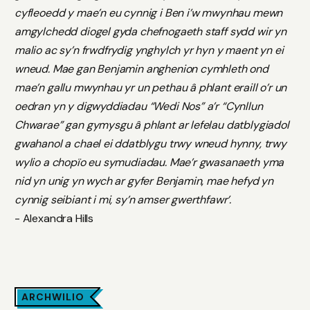
cyfleoedd y mae’n eu cynnig i Ben i’w mwynhau mewn
amgylchedd diogel gyda chefnogaeth staff sydd wir yn
malio ac sy’n frwdfrydig ynghylch yr hyn y maent yn ei
wneud. Mae gan Benjamin anghenion cymhleth ond
mae’n gallu mwynhau yr un pethau â phlant eraill o’r un
oedran yn y digwyddiadau “Wedi Nos” a’r “Cynllun
Chwarae” gan gymysgu â phlant ar lefelau datblygiadol
gwahanol a chael ei ddatblygu trwy wneud hynny, trwy
wylio a chopïo eu symudiadau. Mae’r gwasanaeth yma
nid yn unig yn wych ar gyfer Benjamin, mae hefyd yn
cynnig seibiant i mi, sy’n amser gwerthfawr’.
- Alexandra Hills
ARCHWILIO