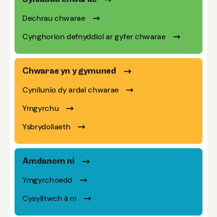
Dechrau chwarae
Cynghorion defnyddiol ar gyfer chwarae
Chwarae yn y gymuned
Cynllunio dy ardal chwarae
Ymgyrchu
Ysbrydoliaeth
Amdanom ni
Ymgyrchoedd
Cysylltwch â ni