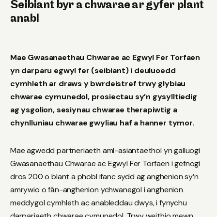
Seibiant byr a chwarae ar gyfer plant
anabl
Mae Gwasanaethau Chwarae ac Egwyl Fer Torfaen
yn darparu egwyl fer (seibiant) i deuluoedd
cymhleth ar draws y bwrdeistref trwy glybiau
chwarae cymunedol, prosiectau sy’n gysylltiedig
ag ysgolion, sesiynau chwarae therapiwtig a
chynlluniau chwarae gwyliau haf a hanner tymor.
Mae agwedd partneriaeth aml-asiantaethol yn galluogi
Gwasanaethau Chwarae ac Egwyl Fer Torfaen i gefnogi
dros 200 o blant a phobl ifanc sydd ag anghenion sy’n
amrywio o fân-anghenion ychwanegol i anghenion
meddygol cymhleth ac anableddau dwys, i fynychu
darpariaeth chwarae cymunedol. Trwy weithio mewn