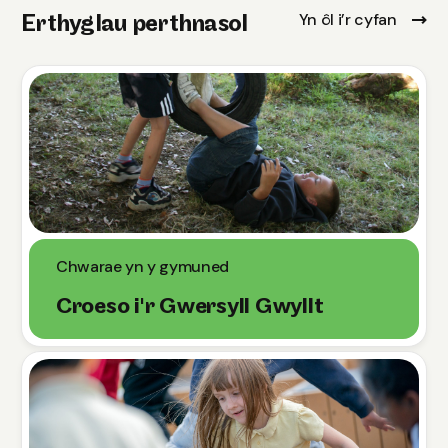
Yn ôl i’r cyfan
Erthyglau perthnasol
Chwarae yn y gymuned
Croeso i'r Gwersyll Gwyllt