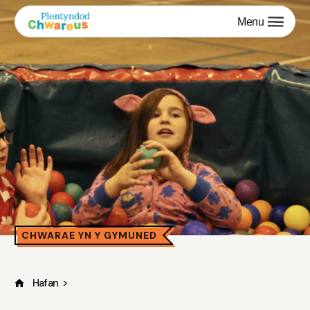
Menu
CHWARAE YN Y GYMUNED
Hafan
>