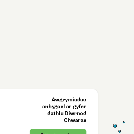
Awgrymiadau
anhygoel ar gyfer
dathlu Diwrnod
Chwarae