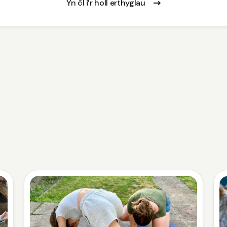
Yn ôl i’r holl erthyglau