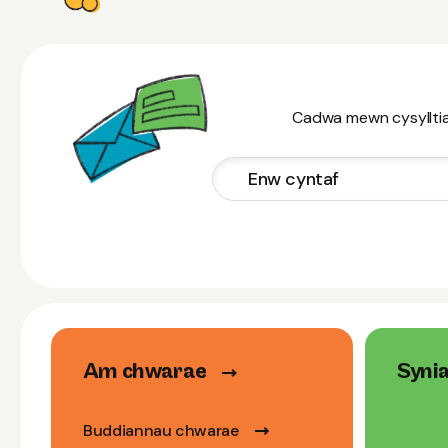
Cadwa mewn cysylltiad
Am chwarae
Syni
Buddiannau chwarae