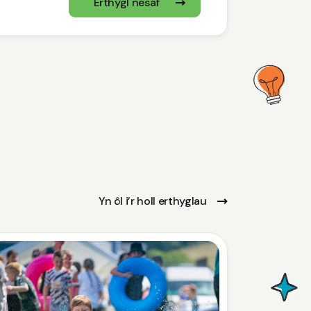
Erthygl nesaf
Yn ôl i’r holl erthyglau