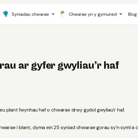
Syniadau chwarae
Chwarae yn y gymuned
Blog
au ar gyfer gwyliau’r haf
eu plant fwynhau haf o chwarae drwy gydol gwyliau’r haf.
 chwarae i blant, dyma ein 25 syniad chwarae gorau sy’n syml a 