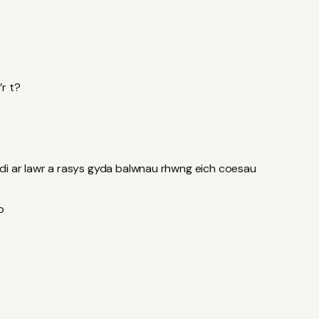
r t?
di ar lawr a rasys gyda balwnau rhwng eich coesau
o