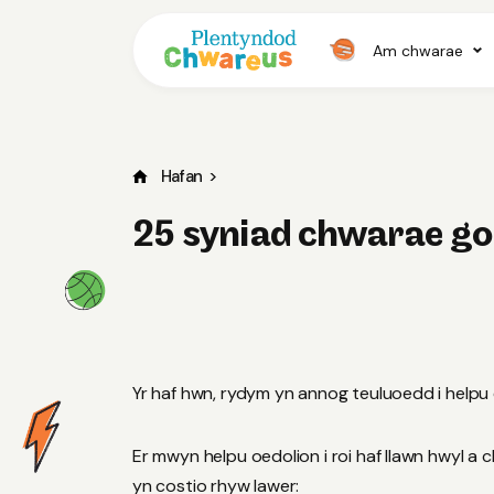
Am chwarae
Hafan
>
25 syniad chwarae gor
Yr haf hwn, rydym yn annog teuluoedd i helpu 
Er mwyn helpu oedolion i roi haf llawn hwyl a
yn costio rhyw lawer: