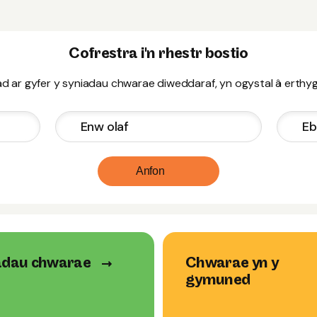
Cofrestra i'n rhestr bostio
 ar gyfer y syniadau chwarae diweddaraf, yn ogystal â erthygl
Anfon
adau chwarae
Chwarae yn y
gymuned