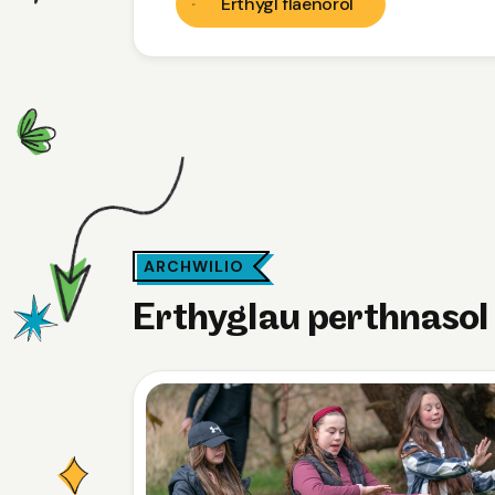
Erthygl flaenorol
ARCHWILIO
Erthyglau perthnasol