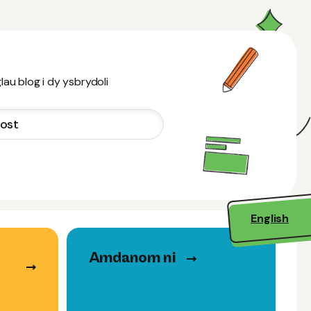
au blog i dy ysbrydoli
English
Amdanom ni