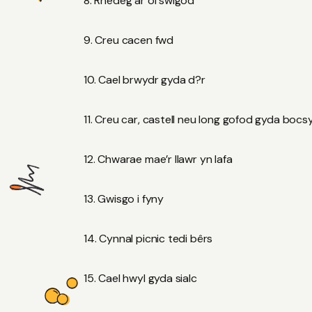
Rhedeg ar ôl swigod
Creu cacen fwd
Cael brwydr gyda d?r
Creu car, castell neu long gofod gyda boc
Chwarae mae’r llawr yn lafa
Gwisgo i fyny
Cynnal picnic tedi bêrs
Cael hwyl gyda sialc