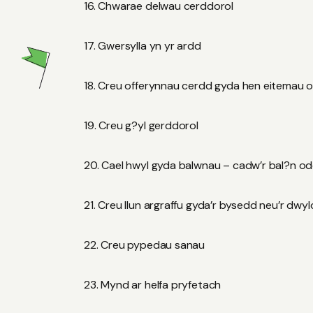
Chwarae delwau cerddorol
Gwersylla yn yr ardd
Creu offerynnau cerdd gyda hen eitemau o’
Creu g?yl gerddorol
Cael hwyl gyda balwnau – cadw’r bal?n od
Creu llun argraffu gyda’r bysedd neu’r dwyl
Creu pypedau sanau
Mynd ar helfa pryfetach