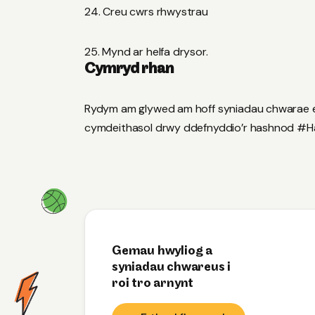
Creu cwrs rhwystrau
Mynd ar helfa drysor.
Cymryd rhan
Rydym am glywed am hoff syniadau chwarae eic
cymdeithasol drwy ddefnyddio’r hashnod #
Gemau hwyliog a
syniadau chwareus i
roi tro arnynt