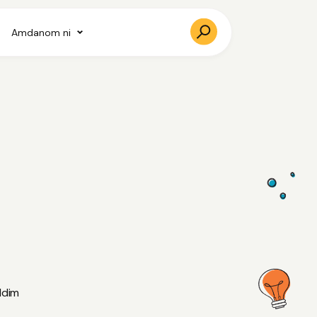
Amdanom ni
ddim