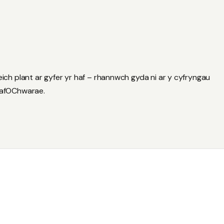
h plant ar gyfer yr haf – rhannwch gyda ni ar y cyfryngau
HafOChwarae.